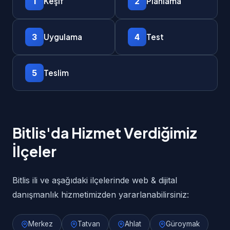
1
2
Keşif
Planlama
3
4
Uygulama
Test
5
Teslim
Bitlis'da Hizmet Verdiğimiz
İlçeler
Bitlis ili ve aşağıdaki ilçelerinde web & dijital
danışmanlık hizmetimizden yararlanabilirsiniz:
Merkez
Tatvan
Ahlat
Güroymak