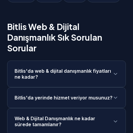
Bitlis Web & Dijital
Danışmanlık Sık Sorulan
Sorular
Bitlis'da web & dijital danışmanlık fiyatları
ne kadar?
Bitlis'da web & dijital danışmanlık fiyatlarımız
Bitlis'da yerinde hizmet veriyor musunuz?
2.000₺ - 10.000₺/gün aralığındadır. Projenizin
kapsamına göre ücretsiz keşif görüşmesi
Evet, Bitlis merkezde ve tüm ilçelerinde
sonrasında size özel fiyat teklifi sunuyoruz.
Web & Dijital Danışmanlık ne kadar
yerinde keşif ve toplantı yapabiliyoruz. Ayrıca
Taksit seçenekleri mevcuttur.
sürede tamamlanır?
online görüşme seçeneğimiz de mevcuttur.