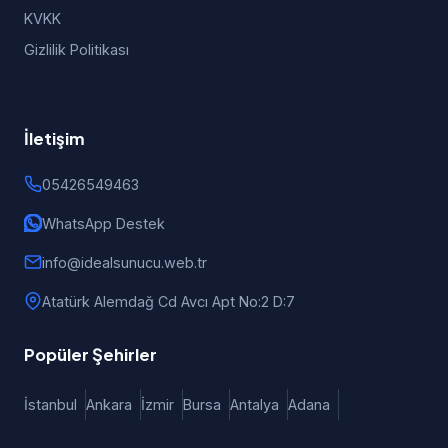
KVKK
Gizlilik Politikası
İletişim
05426549463
WhatsApp Destek
info@idealsunucu.web.tr
Atatürk Alemdağ Cd Avcı Apt No:2 D:7
Popüler Şehirler
İstanbul
Ankara
İzmir
Bursa
Antalya
Adana