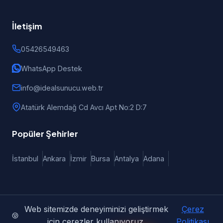
İletişim
05426549463
WhatsApp Destek
info@idealsunucu.web.tr
Atatürk Alemdağ Cd Avcı Apt No:2 D:7
Popüler Şehirler
İstanbul
Ankara
İzmir
Bursa
Antalya
Adana
Web sitemizde deneyiminizi geliştirmek
Çerez
© 2026 iDealSunucu | Türkiye Geneli Web Tasarım, E-Ticaret
için çerezler kullanıyoruz.
Politikası