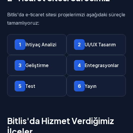
Bitlis'da e-ticaret sitesi projelerimizi aşağıdaki süreçle
tamamlıyoruz:
1
2
İhtiyaç Analizi
UI/UX Tasarım
3
4
Geliştirme
Entegrasyonlar
5
6
Test
Yayın
Bitlis'da Hizmet Verdiğimiz
İlçeler