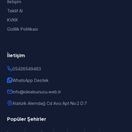
İletişim
Teklif Al
KVKK
Gizlilik Politikası
İletişim
05426549463
WhatsApp Destek
info@idealsunucu.web.tr
Atatürk Alemdağ Cd Avcı Apt No:2 D:7
Popüler Şehirler