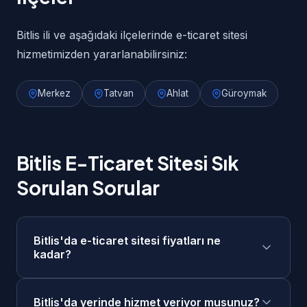
Bitlis ili ve aşağıdaki ilçelerinde e-ticaret sitesi
hizmetimizden yararlanabilirsiniz:
Merkez
Tatvan
Ahlat
Güroymak
Bitlis E-Ticaret Sitesi Sık
Sorulan Sorular
Bitlis'da e-ticaret sitesi fiyatları ne
kadar?
Bitlis'da e-ticaret sitesi fiyatlarımız 25.000₺ -
Bitlis'da yerinde hizmet veriyor musunuz?
100.000₺ aralığındadır. Projenizin kapsamına