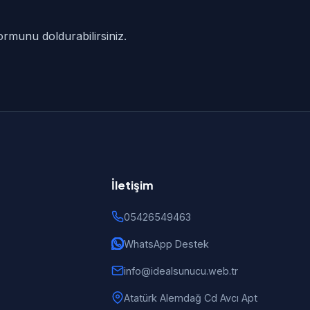
ormunu doldurabilirsiniz.
İletişim
05426549463
WhatsApp Destek
info@idealsunucu.web.tr
Atatürk Alemdağ Cd Avcı Apt