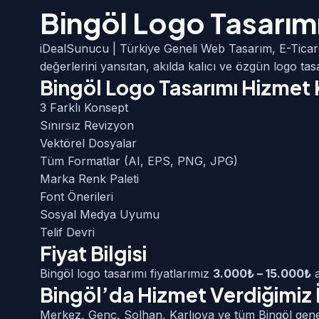
Bingöl Logo Tasarım
iDealSunucu | Türkiye Geneli Web Tasarım, E-Ticar
değerlerini yansıtan, akılda kalıcı ve özgün logo ta
Bingöl Logo Tasarımı Hizmet
3 Farklı Konsept
Sınırsız Revizyon
Vektörel Dosyalar
Tüm Formatlar (AI, EPS, PNG, JPG)
Marka Renk Paleti
Font Önerileri
Sosyal Medya Uyumu
Telif Devri
Fiyat Bilgisi
Bingöl logo tasarımı fiyatlarımız
3.000₺ – 15.000₺
a
Bingöl’da Hizmet Verdiğimiz İ
Merkez, Genç, Solhan, Karlıova ve tüm Bingöl gene