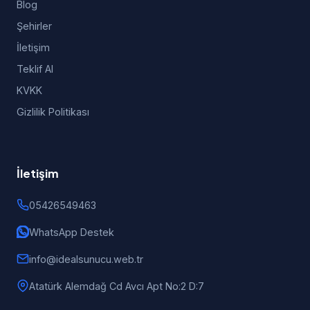
Blog
Şehirler
İletişim
Teklif Al
KVKK
Gizlilik Politikası
İletişim
05426549463
WhatsApp Destek
info@idealsunucu.web.tr
Atatürk Alemdağ Cd Avcı Apt No:2 D:7