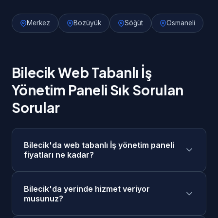
Merkez
Bozüyük
Söğüt
Osmaneli
Bilecik Web Tabanlı İş
Yönetim Paneli Sık Sorulan
Sorular
Bilecik'da web tabanlı İş yönetim paneli
fiyatları ne kadar?
Bilecik'da web tabanlı İş yönetim paneli
Bilecik'da yerinde hizmet veriyor
fiyatlarımız 40.000₺ - 150.000₺ aralığındadır.
musunuz?
Projenizin kapsamına göre ücretsiz keşif
görüşmesi sonrasında size özel fiyat teklifi