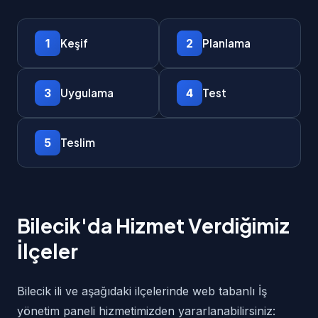
1
2
Keşif
Planlama
3
4
Uygulama
Test
5
Teslim
Bilecik'da Hizmet Verdiğimiz
İlçeler
Bilecik ili ve aşağıdaki ilçelerinde web tabanlı İş
yönetim paneli hizmetimizden yararlanabilirsiniz: