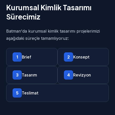
Kurumsal Kimlik Tasarımı
Sürecimiz
Batman'da kurumsal kimlik tasarımı projelerimizi
aşağıdaki süreçle tamamlıyoruz:
1
2
Brief
Konsept
3
4
Tasarım
Revizyon
5
Teslimat