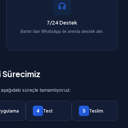
7/24 Destek
Bartın'dan WhatsApp ile anında destek alın.
i Sürecimiz
i aşağıdaki süreçle tamamlıyoruz:
4
5
ygulama
Test
Teslim