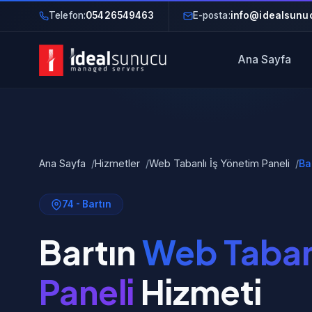
Telefon:
05426549463
E-posta:
info@idealsunuc
Ana Sayfa
Ana Sayfa
Hizmetler
Web Tabanlı İş Yönetim Paneli
Ba
74 - Bartın
Bartın
Web Tabanl
Paneli
Hizmeti