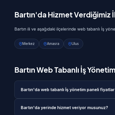
Bartın'da Hizmet Verdiğimiz İ
Bartın ili ve aşağıdaki ilçelerinde web tabanlı İş yön
Merkez
Amasra
Ulus
Bartın Web Tabanlı İş Yönetim
Bartın'da web tabanlı İş yönetim paneli fiyatla
Bartın'da web tabanlı İş yönetim paneli fiyatları
Bartın'da yerinde hizmet veriyor musunuz?
kapsamına göre ücretsiz keşif görüşmesi sonrasın