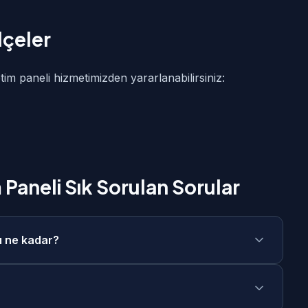
lçeler
etim paneli hizmetimizden yararlanabilirsiniz:
 Paneli Sık Sorulan Sorular
rı ne kadar?
mız 40.000₺ - 150.000₺ aralığındadır. Projenizin
da size özel fiyat teklifi sunuyoruz. Taksit