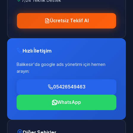
7/24 Teknik Destek
Ücretsiz Teklif Al
Hızlı İletişim
Balıkesir'da google ads yönetimi için hemen
arayın:
05426549463
WhatsApp
Diğer Şehirler