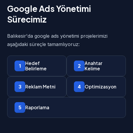
Google Ads Yönetimi
Sürecimiz
Balıkesir'da google ads yönetimi projelerimizi
aşağıdaki süreçle tamamlıyoruz:
Hedef
Anahtar
1
2
Belirleme
Kelime
3
4
Reklam Metni
Optimizasyon
5
Raporlama