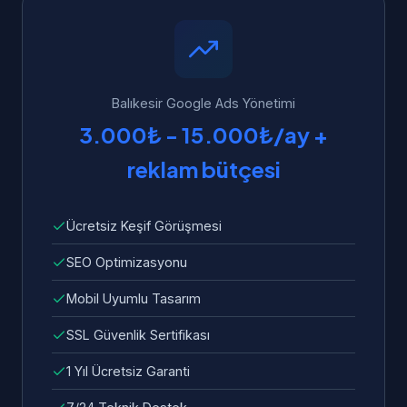
Balıkesir'dan WhatsApp üzerinden 7/24 bize
yükleme süresi standart olarak dahildir.
ulaşabilirsiniz. Garanti kapsamında tüm hata
ve sorunlar ücretsiz olarak giderilir.
Balıkesir Google Ads Yönetimi
3.000₺ - 15.000₺/ay +
reklam bütçesi
Ücretsiz Keşif Görüşmesi
SEO Optimizasyonu
Mobil Uyumlu Tasarım
SSL Güvenlik Sertifikası
1 Yıl Ücretsiz Garanti