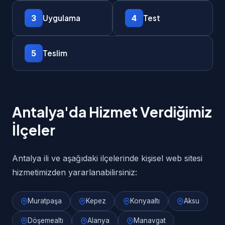
3
4
Uygulama
Test
5
Teslim
Antalya'da Hizmet Verdiğimiz
İlçeler
Antalya ili ve aşağıdaki ilçelerinde kişisel web sitesi
hizmetimizden yararlanabilirsiniz:
Muratpaşa
Kepez
Konyaaltı
Aksu
Döşemealtı
Alanya
Manavgat