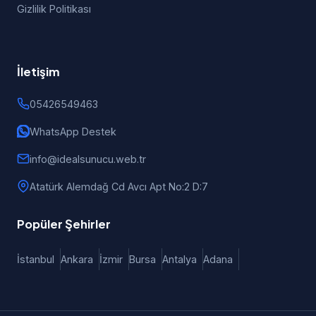
Gizlilik Politikası
İletişim
05426549463
WhatsApp Destek
info@idealsunucu.web.tr
Atatürk Alemdağ Cd Avcı Apt No:2 D:7
Popüler Şehirler
İstanbul
Ankara
İzmir
Bursa
Antalya
Adana