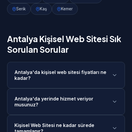
Serik
Kaş
Kemer
Antalya Kişisel Web Sitesi Sık
Sorulan Sorular
Antalya'da kişisel web sitesi fiyatları ne
kadar?
Antalya'da kişisel web sitesi fiyatlarımız
Antalya'da yerinde hizmet veriyor
5.000₺ - 15.000₺ aralığındadır. Projenizin
musunuz?
kapsamına göre ücretsiz keşif görüşmesi
sonrasında size özel fiyat teklifi sunuyoruz.
Evet, Antalya merkezde ve tüm ilçelerinde
Taksit seçenekleri mevcuttur.
Kişisel Web Sitesi ne kadar sürede
yerinde keşif ve toplantı yapabiliyoruz. Ayrıca
tamamlanır?