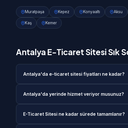
Muratpaşa
Kepez
Konyaaltı
Aksu
Kaş
Kemer
Antalya E-Ticaret Sitesi Sık 
Antalya'da e-ticaret sitesi fiyatları ne kadar?
Antalya'da e-ticaret sitesi fiyatlarımız 25.000₺ 
Antalya'da yerinde hizmet veriyor musunuz?
ücretsiz keşif görüşmesi sonrasında size özel fiy
Evet, Antalya merkezde ve tüm ilçelerinde yerind
E-Ticaret Sitesi ne kadar sürede tamamlanır?
görüşme seçeneğimiz de mevcuttur. Antalya'daki 
E-Ticaret Sitesi projelerimiz genellikle 4-6 hafta 