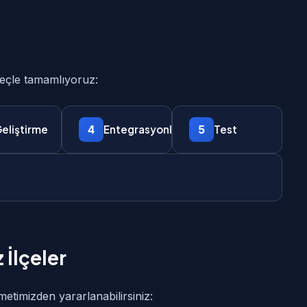
üreçle tamamlıyoruz:
4
5
eliştirme
Entegrasyonlar
Test
 İlçeler
zmetimizden yararlanabilirsiniz: