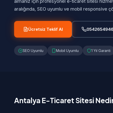
almanız için profesyonel e-ticaret sitesi hizm
aralığında, SEO uyumlu ve mobil responsive ç
Ücretsiz Teklif Al
054265494
SEO Uyumlu
Mobil Uyumlu
1 Yıl Garanti
Antalya E-Ticaret Sitesi Nedi