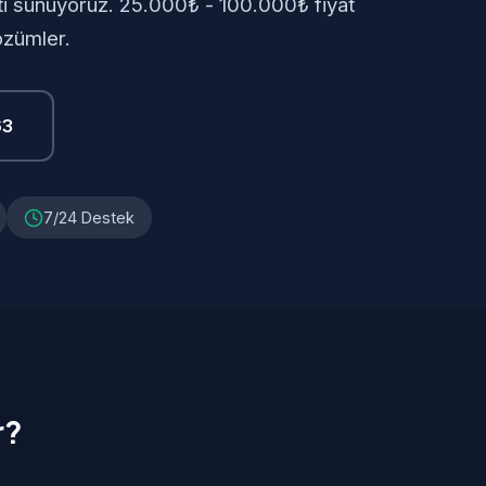
eti sunuyoruz. 25.000₺ - 100.000₺ fiyat
özümler.
63
7/24 Destek
r?