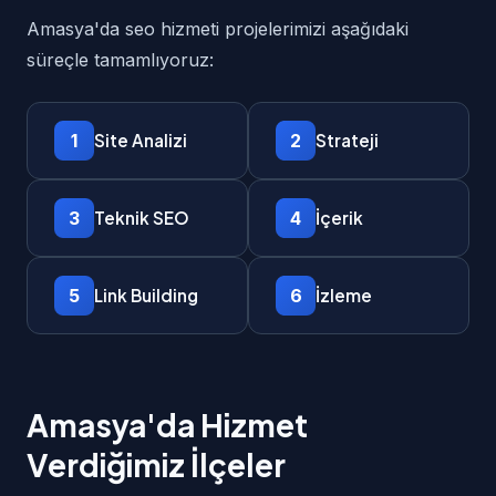
Amasya'da seo hizmeti projelerimizi aşağıdaki
süreçle tamamlıyoruz:
1
2
Site Analizi
Strateji
3
4
Teknik SEO
İçerik
5
6
Link Building
İzleme
Amasya'da Hizmet
Verdiğimiz İlçeler