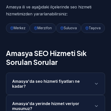
Amasya ili ve aşağıdaki ilçelerinde seo hizmeti
hizmetimizden yararlanabilirsiniz:
Merkez
Merzifon
Suluova
Taşova
Amasya SEO Hizmeti Sık
Sorulan Sorular
Amasya'da seo hizmeti fiyatları ne
kadar?
Amasya'da seo hizmeti fiyatlarımız 5.000₺ -
Amasya'da yerinde hizmet veriyor
25.000₺/ay aralığındadır. Projenizin
musunuz?