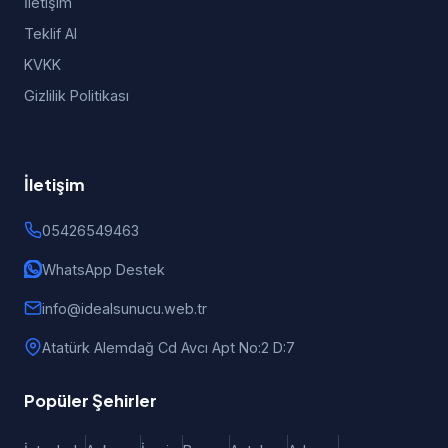
İletişim
Teklif Al
KVKK
Gizlilik Politikası
İletişim
05426549463
WhatsApp Destek
info@idealsunucu.web.tr
Atatürk Alemdağ Cd Avcı Apt No:2 D:7
Popüler Şehirler