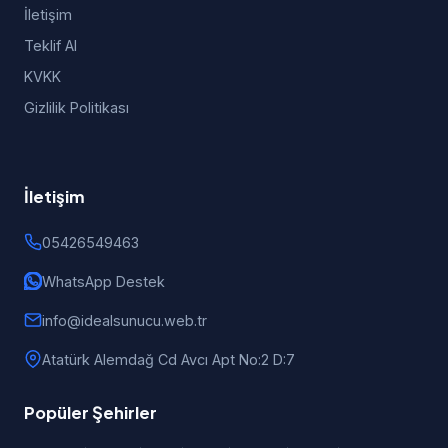
İletişim
Teklif Al
KVKK
Gizlilik Politikası
İletişim
05426549463
WhatsApp Destek
info@idealsunucu.web.tr
Atatürk Alemdağ Cd Avcı Apt No:2 D:7
Popüler Şehirler