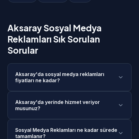
Aksaray Sosyal Medya
Reklamları Sık Sorulan
Sorular
Aksaray'da sosyal medya reklamları
fiyatları ne kadar?
Aksaray'da sosyal medya reklamları
Aksaray'da yerinde hizmet veriyor
fiyatlarımız 4.000₺ - 20.000₺/ay + reklam
musunuz?
bütçesi aralığındadır. Projenizin kapsamına
göre ücretsiz keşif görüşmesi sonrasında size
Evet, Aksaray merkezde ve tüm ilçelerinde
özel fiyat teklifi sunuyoruz. Taksit seçenekleri
Sosyal Medya Reklamları ne kadar sürede
yerinde keşif ve toplantı yapabiliyoruz. Ayrıca
tamamlanır?
mevcuttur.