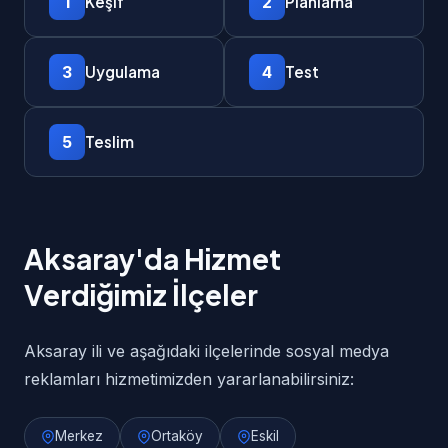
1
2
Keşif
Planlama
3
4
Uygulama
Test
5
Teslim
Aksaray'da Hizmet
Verdiğimiz İlçeler
Aksaray ili ve aşağıdaki ilçelerinde sosyal medya
reklamları hizmetimizden yararlanabilirsiniz:
Merkez
Ortaköy
Eskil