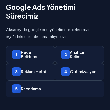
Google Ads Yönetimi
Sürecimiz
Aksaray'da google ads yönetimi projelerimizi
aşağıdaki süreçle tamamlıyoruz:
Hedef
Anahtar
1
2
Belirleme
Kelime
3
4
Reklam Metni
Optimizasyon
5
Raporlama