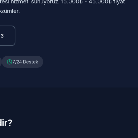
tesi hizmeti sunuyoruz. 15.000₺ - 45.000₺ fiyat
özümler.
63
7/24 Destek
ir?