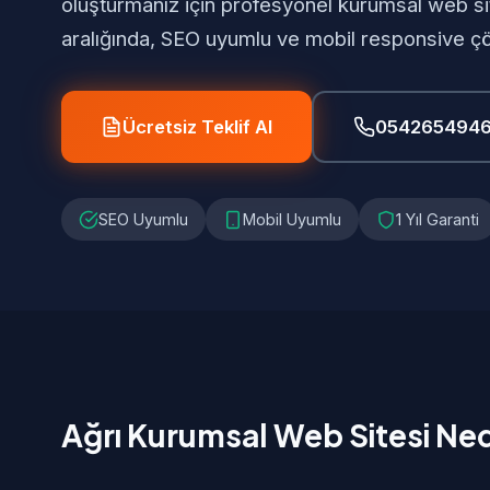
oluşturmanız için profesyonel kurumsal web si
aralığında, SEO uyumlu ve mobil responsive ç
Ücretsiz Teklif Al
054265494
SEO Uyumlu
Mobil Uyumlu
1 Yıl Garanti
Ağrı Kurumsal Web Sitesi Ned