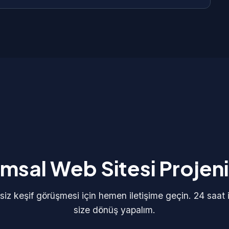
 dahildir.
siz teknik destek ve garanti veriyoruz. Ağrı'dan
aranti kapsamında tüm hata ve sorunlar ücretsiz
msal Web Sitesi Projeni
siz keşif görüşmesi için hemen iletişime geçin. 24 saat 
size dönüş yapalım.