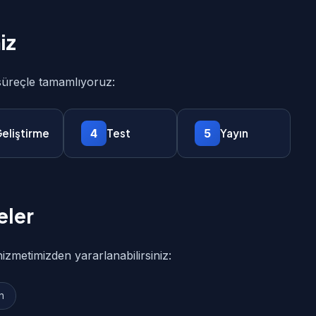
iz
 süreçle tamamlıyoruz:
4
5
eliştirme
Test
Yayın
eler
hizmetimizden yararlanabilirsiniz:
n