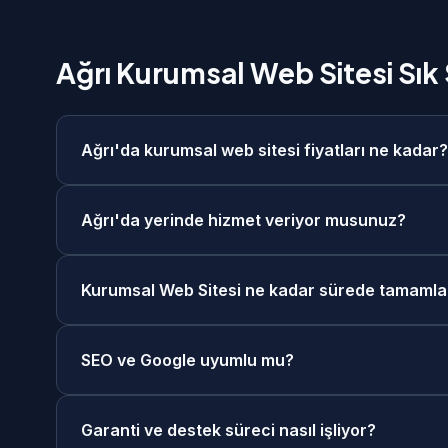
Ağrı Kurumsal Web Sitesi Sık
Ağrı'da kurumsal web sitesi fiyatları ne kadar?
Ağrı'da kurumsal web sitesi fiyatlarımız 15.000₺
Ağrı'da yerinde hizmet veriyor musunuz?
ücretsiz keşif görüşmesi sonrasında size özel fiy
Evet, Ağrı merkezde ve tüm ilçelerinde yerinde ke
Kurumsal Web Sitesi ne kadar sürede tamamla
görüşme seçeneğimiz de mevcuttur. Ağrı'daki müş
Kurumsal Web Sitesi projelerimiz genellikle 2-3 h
SEO ve Google uyumlu mu?
hızlandırılmış teslimat seçeneklerimiz de mevcutt
Evet, tüm kurumsal web sitesi projelerimiz Goog
Garanti ve destek süreci nasıl işliyor?
hazırlanmaktadır. Schema.org yapılandırılmış ve