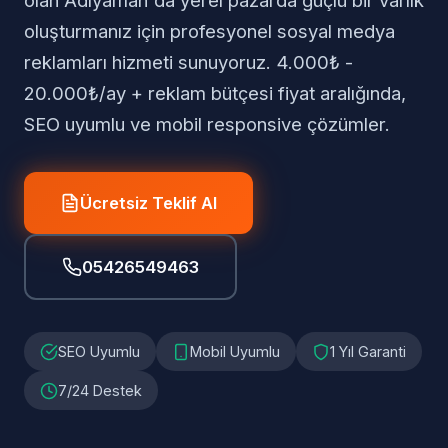
olan Adıyaman'da yerel pazarda güçlü bir varlık
oluşturmanız için profesyonel sosyal medya
reklamları hizmeti sunuyoruz. 4.000₺ -
20.000₺/ay + reklam bütçesi fiyat aralığında,
SEO uyumlu ve mobil responsive çözümler.
Ücretsiz Teklif Al
05426549463
SEO Uyumlu
Mobil Uyumlu
1 Yıl Garanti
7/24 Destek