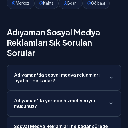
Merkez
Kahta
Besni
Gölbaşı
Adıyaman Sosyal Medya
Reklamları Sık Sorulan
Sorular
Adıyaman'da sosyal medya reklamları
fiyatları ne kadar?
Adıyaman'da sosyal medya reklamları
Adıyaman'da yerinde hizmet veriyor
fiyatlarımız 4.000₺ - 20.000₺/ay + reklam
musunuz?
bütçesi aralığındadır. Projenizin kapsamına
göre ücretsiz keşif görüşmesi sonrasında size
Evet, Adıyaman merkezde ve tüm ilçelerinde
özel fiyat teklifi sunuyoruz. Taksit seçenekleri
Sosyal Medya Reklamları ne kadar sürede
yerinde keşif ve toplantı yapabiliyoruz. Ayrıca