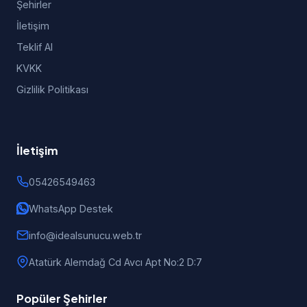
Şehirler
İletişim
Teklif Al
KVKK
Gizlilik Politikası
İletişim
05426549463
WhatsApp Destek
info@idealsunucu.web.tr
Atatürk Alemdağ Cd Avcı Apt No:2 D:7
Popüler Şehirler