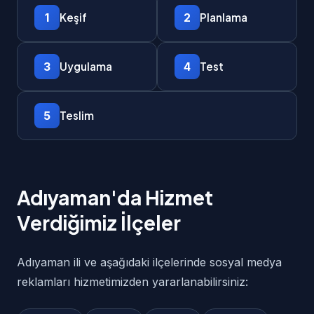
1
2
Keşif
Planlama
3
4
Uygulama
Test
5
Teslim
Adıyaman'da Hizmet
Verdiğimiz İlçeler
Adıyaman ili ve aşağıdaki ilçelerinde sosyal medya
reklamları hizmetimizden yararlanabilirsiniz: