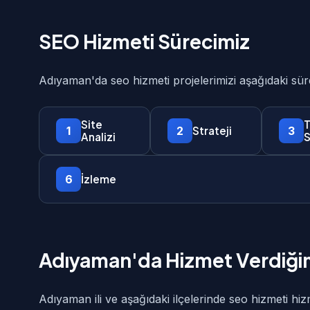
SEO Hizmeti Sürecimiz
Adıyaman'da seo hizmeti projelerimizi aşağıdaki sü
Site
T
1
2
3
Strateji
Analizi
6
İzleme
Adıyaman'da Hizmet Verdiğim
Adıyaman ili ve aşağıdaki ilçelerinde seo hizmeti hiz