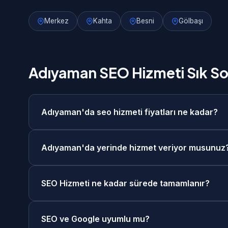
Merkez
Kahta
Besni
Gölbaşı
Adıyaman SEO Hizmeti Sık So
Adıyaman'da seo hizmeti fiyatları ne kadar?
Adıyaman'da seo hizmeti fiyatlarımız 5.000₺ - 2
Adıyaman'da yerinde hizmet veriyor musunuz
ücretsiz keşif görüşmesi sonrasında size özel fiy
Evet, Adıyaman merkezde ve tüm ilçelerinde yerin
SEO Hizmeti ne kadar sürede tamamlanır?
görüşme seçeneğimiz de mevcuttur. Adıyaman'daki
SEO Hizmeti projelerimiz genellikle Aylık hizmet s
SEO ve Google uyumlu mu?
teslimat seçeneklerimiz de mevcuttur.