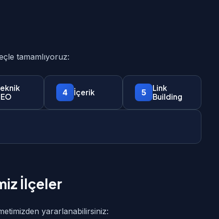
reçle tamamlıyoruz:
eknik
Link
4
5
İçerik
SEO
Building
iz İlçeler
metimizden yararlanabilirsiniz: