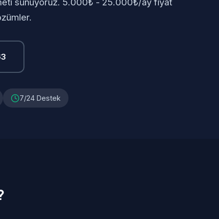
meti sunuyoruz. 5.000₺ - 25.000₺/ay fiyat
özümler.
63
7/24 Destek
?