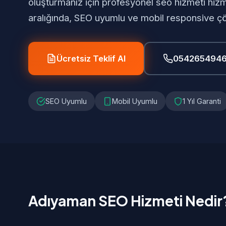
oluşturmanız için profesyonel seo hizmeti hiz
aralığında, SEO uyumlu ve mobil responsive ç
Ücretsiz Teklif Al
054265494
SEO Uyumlu
Mobil Uyumlu
1 Yıl Garanti
Adıyaman SEO Hizmeti Nedir