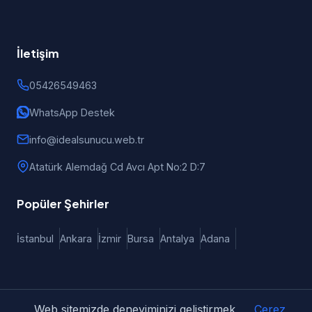
İletişim
05426549463
WhatsApp Destek
info@idealsunucu.web.tr
Atatürk Alemdağ Cd Avcı Apt No:2 D:7
Popüler Şehirler
İstanbul
Ankara
İzmir
Bursa
Antalya
Adana
Web sitemizde deneyiminizi geliştirmek
Çerez