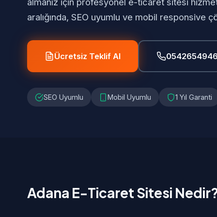
almanız için profesyonel e-ticaret sitesi hizm
aralığında, SEO uyumlu ve mobil responsive ç
Ücretsiz Teklif Al
054265494
SEO Uyumlu
Mobil Uyumlu
1 Yıl Garanti
Adana E-Ticaret Sitesi Nedir