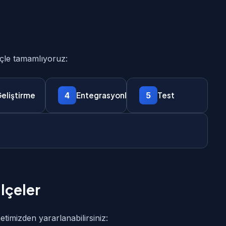
reçle tamamlıyoruz:
4
5
eliştirme
Entegrasyonlar
Test
lçeler
metimizden yararlanabilirsiniz: