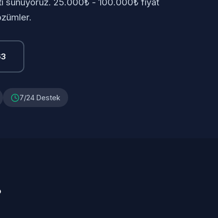
eti sunuyoruz. 25.000₺ - 100.000₺ fiyat
özümler.
63
7/24 Destek
?