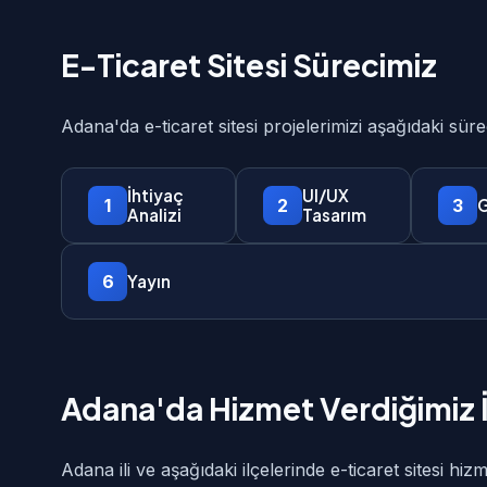
E-Ticaret Sitesi Sürecimiz
Adana'da e-ticaret sitesi projelerimizi aşağıdaki sü
İhtiyaç
UI/UX
1
2
3
G
Analizi
Tasarım
6
Yayın
Adana'da Hizmet Verdiğimiz İ
Adana ili ve aşağıdaki ilçelerinde e-ticaret sitesi hiz