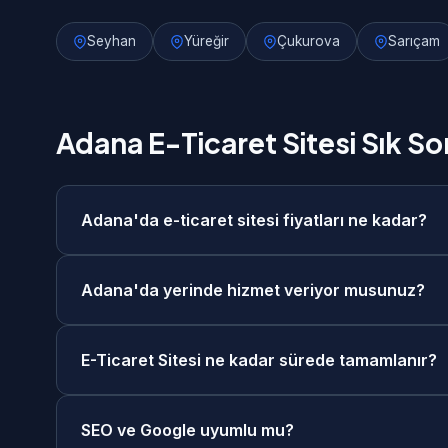
Seyhan
Yüreğir
Çukurova
Sarıçam
Adana E-Ticaret Sitesi Sık So
Adana'da e-ticaret sitesi fiyatları ne kadar?
Adana'da e-ticaret sitesi fiyatlarımız 25.000₺ - 
Adana'da yerinde hizmet veriyor musunuz?
ücretsiz keşif görüşmesi sonrasında size özel fiy
Evet, Adana merkezde ve tüm ilçelerinde yerinde 
E-Ticaret Sitesi ne kadar sürede tamamlanır?
görüşme seçeneğimiz de mevcuttur. Adana'daki mü
E-Ticaret Sitesi projelerimiz genellikle 4-6 hafta 
SEO ve Google uyumlu mu?
teslimat seçeneklerimiz de mevcuttur.