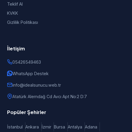
Teklif Al
KVKK
Gizlilik Politikası
İletişim
05426549463
WhatsApp Destek
info@idealsunucu.web.tr
Atatürk Alemdağ Cd Avcı Apt No:2 D:7
Popüler Şehirler
İstanbul
Ankara
İzmir
Bursa
Antalya
Adana